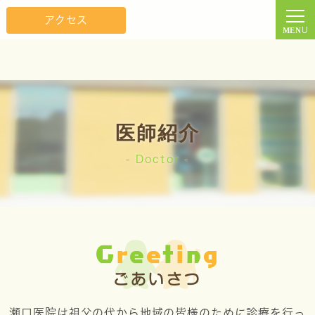
アクセス
医師紹介
Doctor
G
r
e
e
t
i
n
g
ごあいさつ
瀬口医院は祖父の代から地域の皆様のために診療を行っ